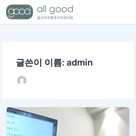
콘
텐
츠
로
건
너
뛰
기
글쓴이 이름: admin