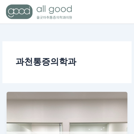
콘
텐
츠
로
건
너
뛰
기
과천통증의학과