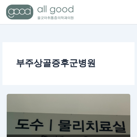
콘
텐
츠
로
건
너
뛰
기
부주상골증후군병원