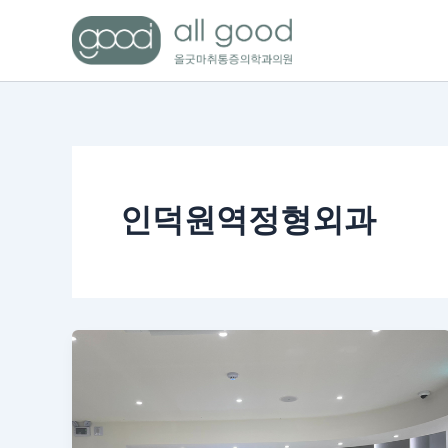
콘
텐
츠
로
건
너
뛰
기
인덕원역정형외과